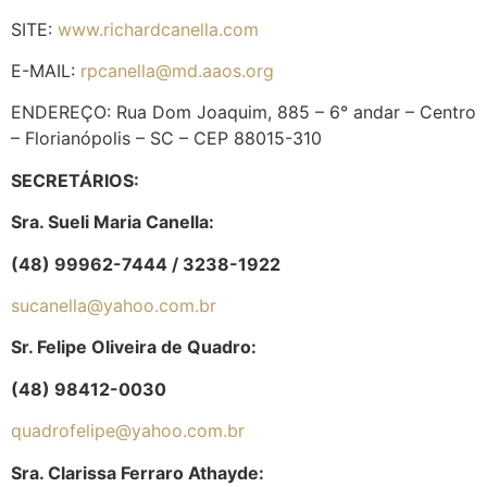
SITE:
www.richardcanella.com
E-MAIL:
rpcanella@md.aaos.org
ENDEREÇO: Rua Dom Joaquim, 885 – 6° andar – Centro
– Florianópolis – SC – CEP 88015-310
S
ECRETÁRIOS:
Sra. Sueli Maria Canella:
(48) 99962-7444 / 3238-1922
sucanella@yahoo.com.br
Sr. Felipe Oliveira de Quadro:
(48) 98412-0030
quadrofelipe@yahoo.com.br
Sra. Clarissa Ferraro Athayde: