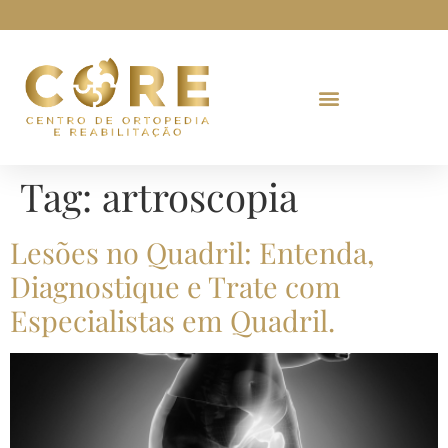
Tag:
artroscopia
Lesões no Quadril: Entenda,
Diagnostique e Trate com
Especialistas em Quadril.